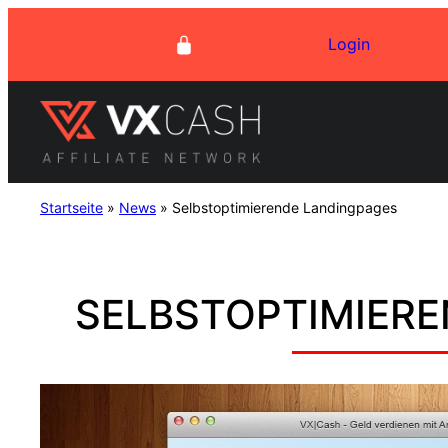
Zum
Login
Inhalt
springen
Startseite
»
News
»
Selbstoptimierende Landingpages
SELBSTOPTIMIERE