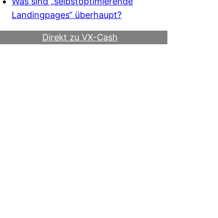
Was sind „selbstoptimierende
Landingpages“ überhaupt?
Direkt zu VX-Cash
Werde Webmaster