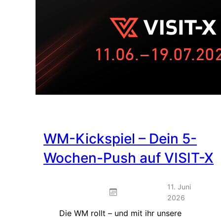
WM-Kickspiel – Dein 5-
Wochen-Push auf VISIT-X
11. Juni
2026
Die WM rollt – und mit ihr unsere