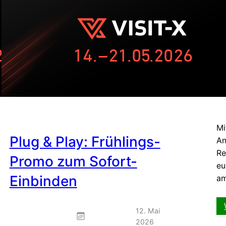
NIS
müs
jet
Mi
Plug & Play: Frühlings-
An
Re
Promo zum Sofort-
eu
Einbinden
am
12. Mai
2026