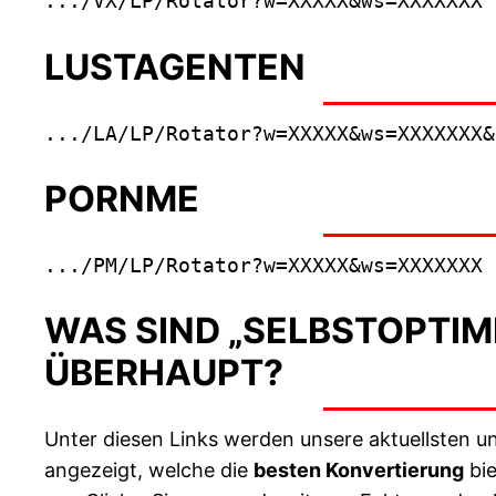
.../VX/LP/Rotator?w=XXXXX&ws=XXXXXXX
LUSTAGENTEN
.../LA/LP/Rotator?w=XXXXX&ws=XXXXXXX&
PORNME
.../PM/LP/Rotator?w=XXXXX&ws=XXXXXXX
WAS SIND „SELBSTOPTIM
ÜBERHAUPT?
Unter diesen Links werden unsere aktuellsten un
angezeigt, welche die
besten Konvertierung
bie