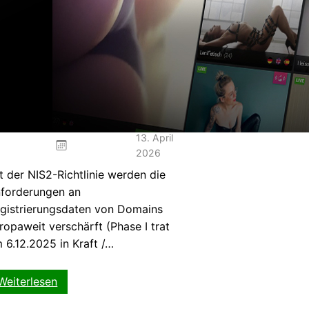
2-Richtlinie: Das
sen Domain-Inhaber
zt wissen
13. April
2026
t der NIS2-Richtlinie werden die
forderungen an
gistrierungsdaten von Domains
ropaweit verschärft (Phase I trat
 6.12.2025 in Kraft /…
:
Weiterlesen
NIS2-