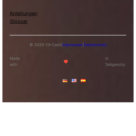
Anleitungen
Glossar
© 2026 VX-Cash
|
Impressum
|
Datenschutz
Made
in
with
Seligencity