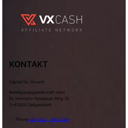
KONTAKT
Capital for Growth
Beteiligungsgesellschaft mbH
Dr. Hermann-Neubauer-Ring 32
D-63500 Seligenstadt
Phone
+49 6182 – 8955204