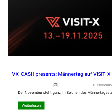
VX-CASH presents: Männertag auf VISIT-X
6. Novemb
Der November steht ganz im Zeichen des Männertages 
:
Weiterlesen
VX-