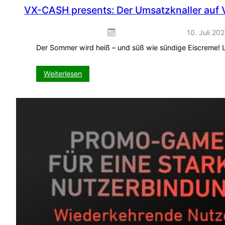
VX-CASH presents: Der Umsatzknaller auf 
10. Juli 20
Der Sommer wird heiß – und süß wie sündige Eiscreme! La
:
Weiterlesen
VX-
CASH
presents:
Der
Umsatzknaller
auf
VISIT-
X