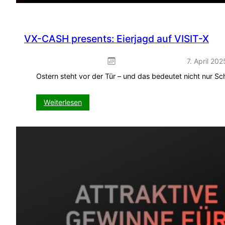
VX-CASH presents: Eierjagd auf VISIT-X
7. April 202
Ostern steht vor der Tür – und das bedeutet nicht nur S
:
Weiterlesen
VX-
CASH
presents:
Eierjagd
auf
VISIT-
X