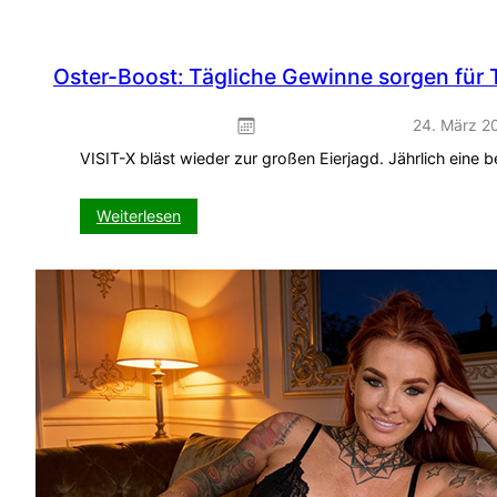
Oster-Boost: Tägliche Gewinne sorgen für
24. März 2
VISIT-X bläst wieder zur großen Eierjagd. Jährlich eine 
:
Weiterlesen
Oster-
Boost:
Tägliche
Gewinne
sorgen
für
Top-
Conversions!