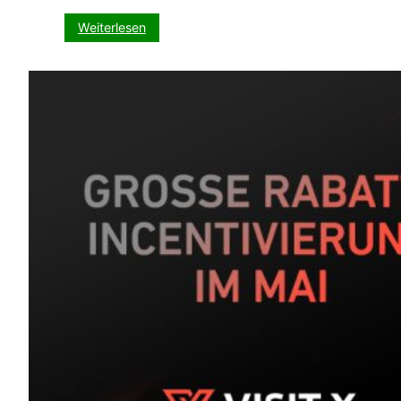
:
Weiterlesen
VX-
CASH
presents:
Kickspiel
zur
Klub
WM