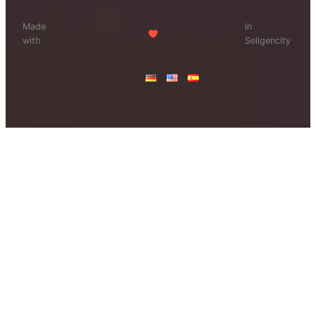
Made
in
with
Seligencity