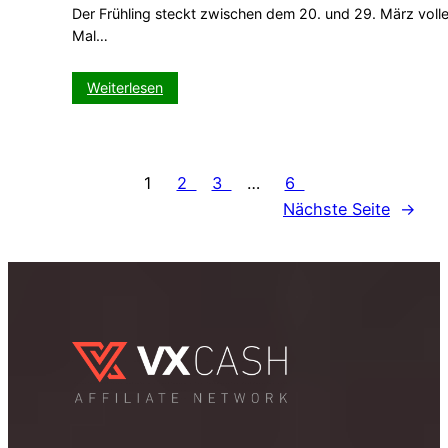
Der Frühling steckt zwischen dem 20. und 29. März volle
Mal…
:
Weiterlesen
VX-
CASH
presents:
Der
1
2
3
…
6
Umsatzknaller
Nächste Seite
→
Slotmachine
auf
VISIT-
X