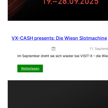
VX-CASH presents: Die Wiesn Slotmachine
11. Septem
Im September dreht sie sich wieder bei VISIT-X – die Wi
:
Weiterlesen
VX-
CASH
presents:
Die
Wiesn
Slotmachine