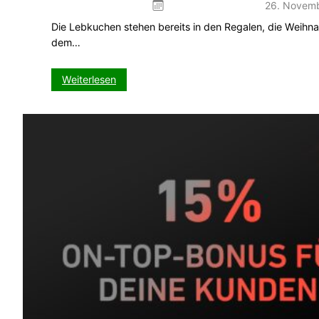
26. Novem
Die Lebkuchen stehen bereits in den Regalen, die Weihn
dem…
:
Weiterlesen
VX-
CASH
presents:
VISIT-
X
Adventskalender