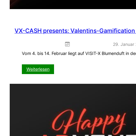
VX-CASH presents: Valentins-Gamification 
29. Januar
Vom 4. bis 14. Februar liegt auf VISIT-X Blumenduft in d
:
Weiterlesen
VX-
CASH
presents:
Valentins-
Gamification
auf
VISIT-
X