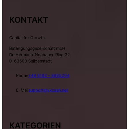
KONTAKT
Capital for Growth
Beteiligungsgesellschaft mbH
Dr. Hermann-Neubauer-Ring 32
D-63500 Seligenstadt
Phone
+49 6182 – 8955204
E-Mail
support@vxcash.net
KATEGORIEN