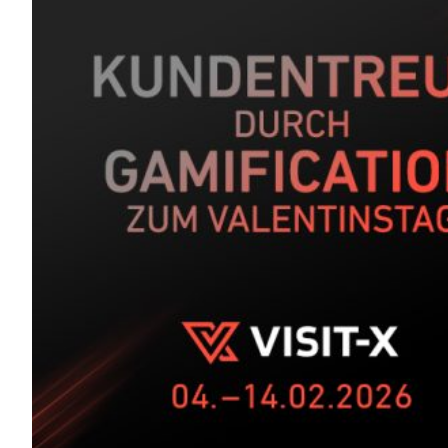
KI-
Girlfriend
mit
56%
Lifetime
Share