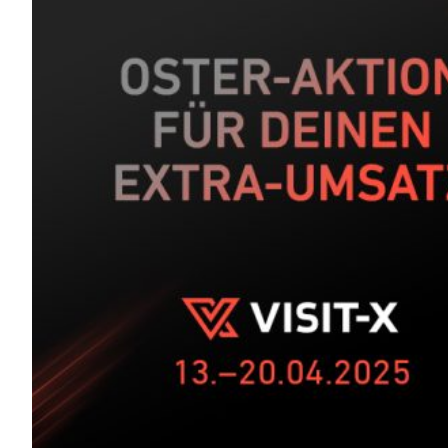
Rabatte
auf
VISIT-
X