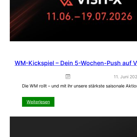
WM-Kickspiel – Dein 5-Wochen-Push auf V
11. Juni 20
Die WM rollt – und mit ihr unsere stärkste saisonale Akt
:
Weiterlesen
WM-
Kickspiel
–
Dein
5-