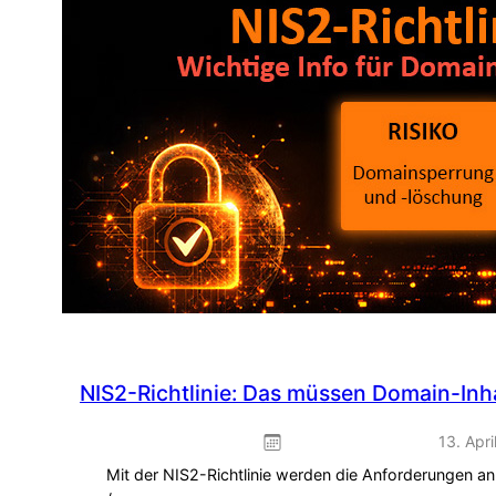
Play:
Frühlings-
Promo
zum
Sofort-
Einbinden
NIS2-Richtlinie: Das müssen Domain-Inha
13. Apri
Mit der NIS2-Richtlinie werden die Anforderungen an