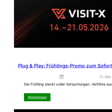
Plug & Play: Frühlings-Promo zum Sofor
12. Mai
Der Frühling steckt voller Versuchungen. Verführe a
:
Weiterlesen
Plug
&