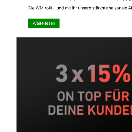
Die WM rollt – und mit ihr unsere stärkste saisonale
:
Weiterlesen
WM-
Kickspiel
–
Dein
5-
Wochen-
Push
auf
VISIT-
X