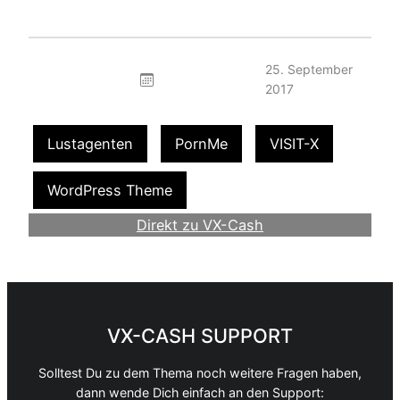
25. September
2017
Lustagenten
PornMe
VISIT-X
WordPress Theme
Direkt zu VX-Cash
Werde Webmaster
VX-CASH SUPPORT
Solltest Du zu dem Thema noch weitere Fragen haben,
dann wende Dich einfach an den Support: