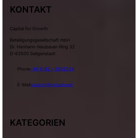
KONTAKT
Capital for Growth
Beteiligungsgesellschaft mbH
Dr. Hermann-Neubauer-Ring 32
D-63500 Seligenstadt
Phone
+49 6182 – 8955204
E-Mail
support@vxcash.net
KATEGORIEN