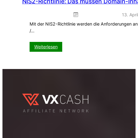
NIS2-Richtlinie: Das müssen Domain-Inha
13. Apri
Mit der NIS2-Richtlinie werden die Anforderungen an
/…
:
Weiterlesen
NIS2-
Richtlinie:
Das
müssen
Domain-
Inhaber
jetzt
wissen