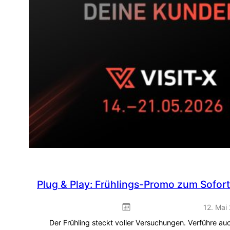
Plug & Play: Frühlings-Promo zum Sofor
12. Mai
Der Frühling steckt voller Versuchungen. Verführe a