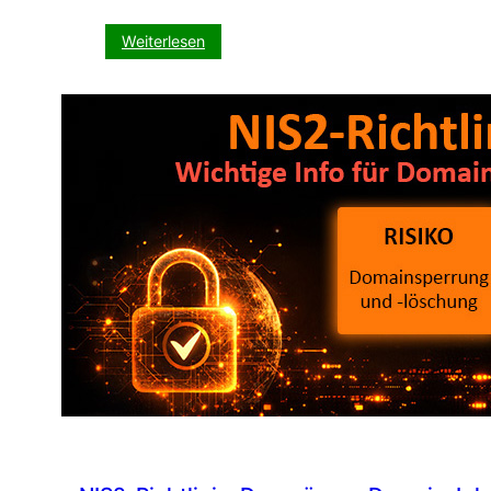
:
Weiterlesen
Plug
&
Play:
Frühlings-
Promo
zum
Sofort-
Einbinden