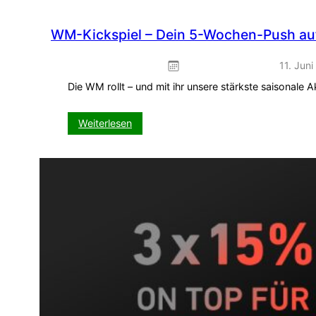
WM-Kickspiel – Dein 5-Wochen-Push auf
11. Jun
Die WM rollt – und mit ihr unsere stärkste saisonale
:
Weiterlesen
WM-
Kickspiel
–
Dein
5-
Wochen-
Push
auf
VISIT-
X