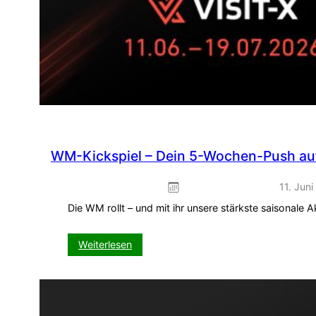
WM-Kickspiel – Dein 5-Wochen-Push auf
11. Jun
Die WM rollt – und mit ihr unsere stärkste saisonale
:
Weiterlesen
WM-
Kickspiel
–
Dein