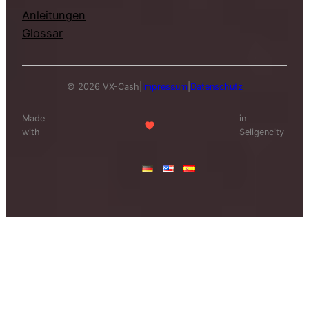
Anleitungen
Glossar
© 2026 VX-Cash
|
Impressum
|
Datenschutz
Made
in
with
Seligencity