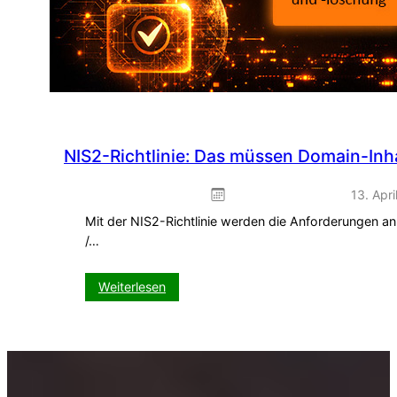
NIS2-Richtlinie: Das müssen Domain-Inha
13. Apri
Mit der NIS2-Richtlinie werden die Anforderungen an
/…
:
Weiterlesen
NIS2-
Richtlinie:
Das
müssen
Domain-