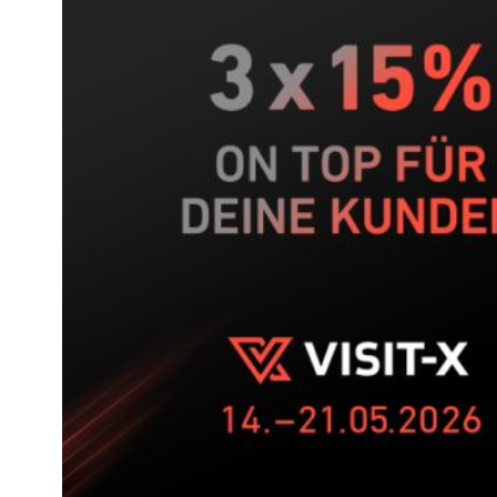
5-
Wochen-
Push
auf
VISIT-
X