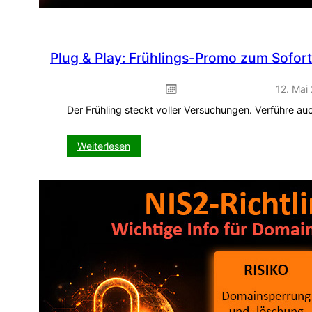
Plug & Play: Frühlings-Promo zum Sofor
12. Mai
Der Frühling steckt voller Versuchungen. Verführe a
:
Weiterlesen
Plug
&
Play:
Frühlings-
Promo
zum
Sofort-
Einbinden