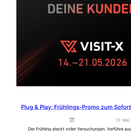
Plug & Play: Frühlings-Promo zum Sofor
12. Mai
Der Frühling steckt voller Versuchungen. Verführe a