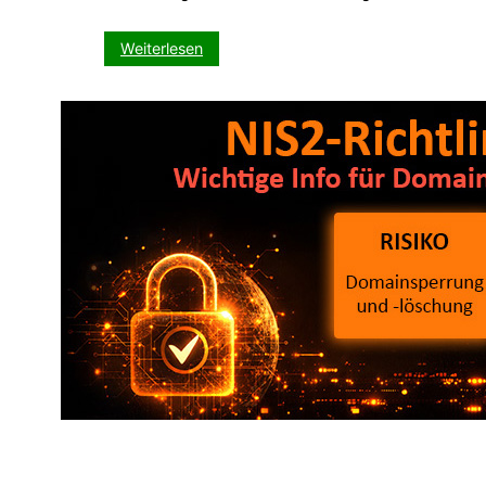
:
Weiterlesen
Plug
&
Play:
Frühlings-
Promo
zum
Sofort-
Einbinden