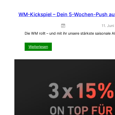
WM-Kickspiel – Dein 5-Wochen-Push auf
11. Jun
Die WM rollt – und mit ihr unsere stärkste saisonale
:
Weiterlesen
WM-
Kickspiel
–
Dein
5-
Wochen-
Push
auf
VISIT-
X