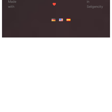
Made
in
with
Seligencity