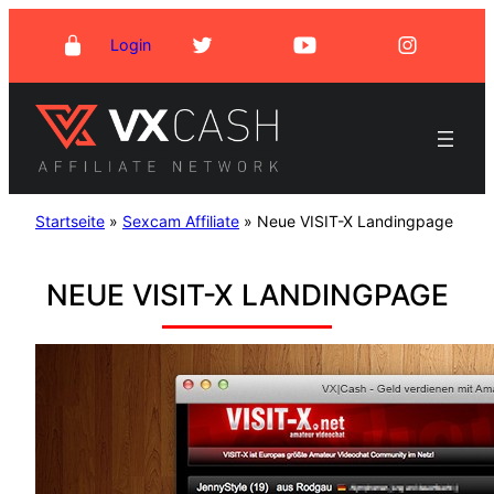
Zum
Login
Inhalt
springen
Startseite
»
Sexcam Affiliate
»
Neue VISIT-X Landingpage
NEUE VISIT-X LANDINGPAGE