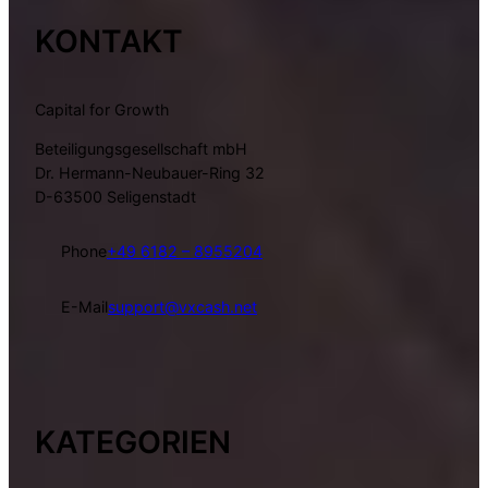
KONTAKT
Capital for Growth
Beteiligungsgesellschaft mbH
Dr. Hermann-Neubauer-Ring 32
D-63500 Seligenstadt
Phone
+49 6182 – 8955204
E-Mail
support@vxcash.net
KATEGORIEN