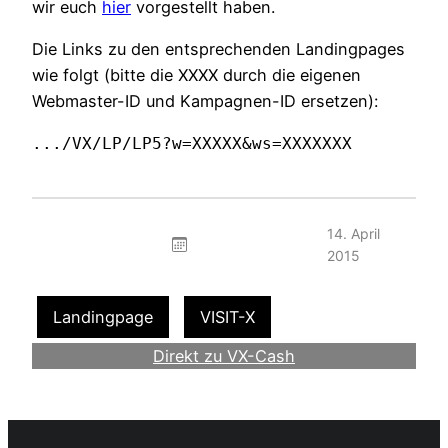
wir euch
hier
vorgestellt haben.
Die Links zu den entsprechenden Landingpages
wie folgt (bitte die XXXX durch die eigenen
Webmaster-ID und Kampagnen-ID ersetzen):
.../VX/LP/LP5?w=XXXXX&ws=XXXXXXX
14. April
2015
Landingpage
VISIT-X
Direkt zu VX-Cash
Werde Webmaster