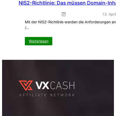
NIS2-Richtlinie: Das müssen Domain-Inha
13. Apri
Mit der NIS2-Richtlinie werden die Anforderungen an
/…
:
Weiterlesen
NIS2-
Richtlinie:
Das
müssen
Domain-
Inhaber
jetzt
wissen