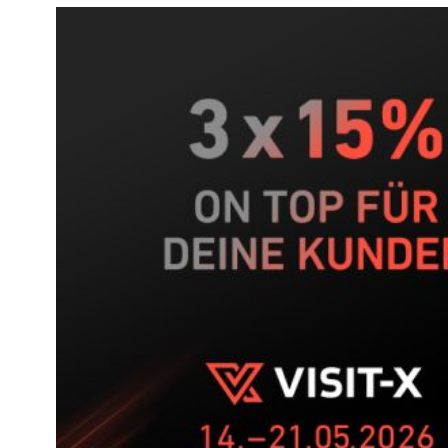
Kickspiel
–
Dein
5-
Wochen-
Push
auf
VISIT-
X