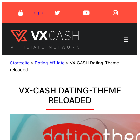
Zum
Login
Inhalt
springen
Startseite
»
Dating Affiliate
»
VX-CASH Dating-Theme
reloaded
VX-CASH DATING-THEME
RELOADED