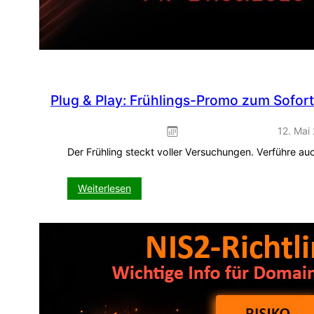
Plug & Play: Frühlings-Promo zum Sofor
12. Mai
Der Frühling steckt voller Versuchungen. Verführe a
:
Weiterlesen
Plug
&
Play:
Frühlings-
Promo
zum
Sofort-
Einbinden