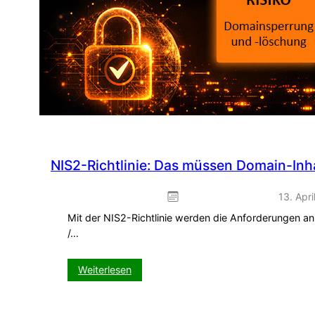
NIS2-Richtlinie: Das müssen Domain-Inha
13. Apri
Mit der NIS2-Richtlinie werden die Anforderungen an
/…
:
Weiterlesen
NIS2-
Richtlinie: