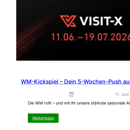
WM-Kickspiel – Dein 5-Wochen-Push auf
11. Jun
Die WM rollt – und mit ihr unsere stärkste saisonale
:
Weiterlesen
WM-