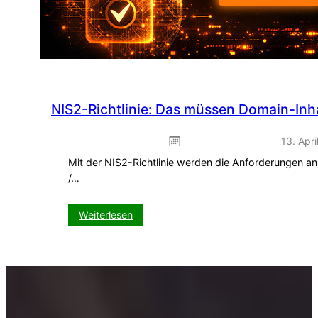
NIS2-Richtlinie: Das müssen Domain-Inha
13. Apri
Mit der NIS2-Richtlinie werden die Anforderungen an
/…
:
Weiterlesen
NIS2-
Richtlinie:
Das
müssen
Domain-
Inhaber