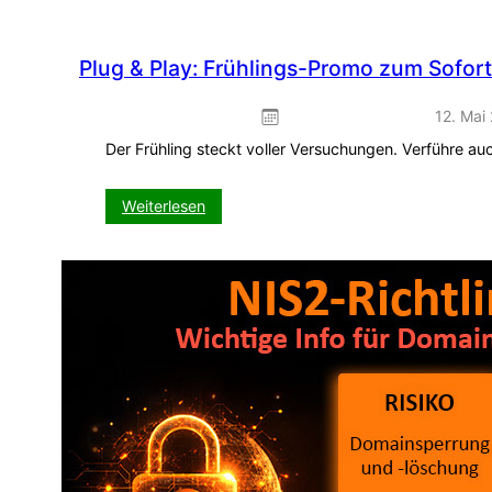
Plug & Play: Frühlings-Promo zum Sofor
12. Mai
Der Frühling steckt voller Versuchungen. Verführe a
:
Weiterlesen
Plug
&
Play:
Frühlings-
Promo
zum
Sofort-
Einbinden