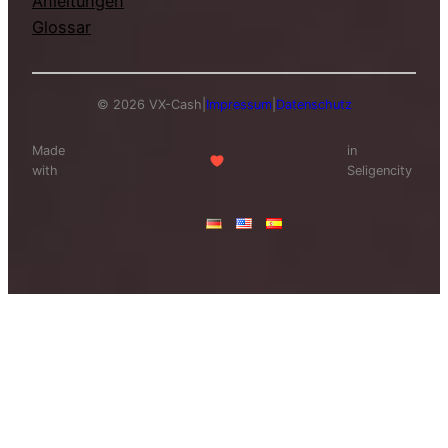
Anleitungen
Glossar
© 2026 VX-Cash
|
Impressum
|
Datenschutz
Made
in
with
Seligencity