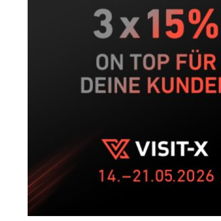
Wochen-
Push
auf
VISIT-
X