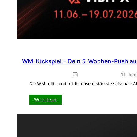
WM-Kickspiel – Dein 5-Wochen-Push auf
11. Jun
Die WM rollt – und mit ihr unsere stärkste saisonale
:
Weiterlesen
WM-
Kickspiel
–
Dein
5-