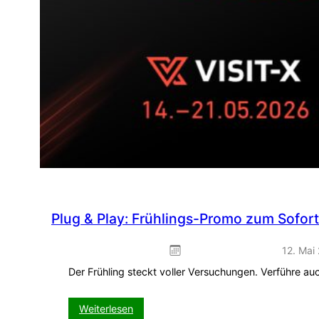
Plug & Play: Frühlings-Promo zum Sofor
12. Mai
Der Frühling steckt voller Versuchungen. Verführe a
:
Weiterlesen