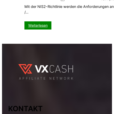
Mit der NIS2-Richtlinie werden die Anforderungen an
/…
:
Weiterlesen
NIS2-
Richtlinie:
Das
müssen
Domain-
Inhaber
jetzt
wissen
KONTAKT