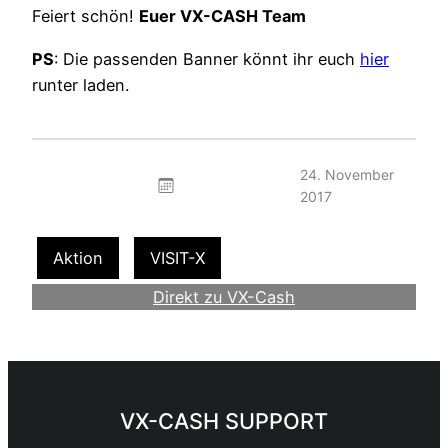
Feiert schön!
Euer VX-CASH Team
PS
: Die passenden Banner könnt ihr euch
hier
runter laden.
24. November
2017
Aktion
VISIT-X
Direkt zu VX-Cash
Werde Webmaster
VX-CASH SUPPORT