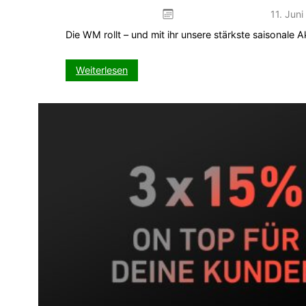
11. Jun
Die WM rollt – und mit ihr unsere stärkste saisonale
:
Weiterlesen
WM-
Kickspiel
–
Dein
5-
Wochen-
Push
auf
VISIT-
X