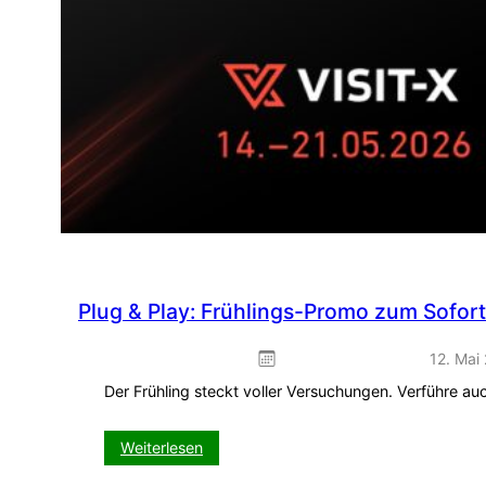
Plug & Play: Frühlings-Promo zum Sofor
12. Mai
Der Frühling steckt voller Versuchungen. Verführe a
:
Weiterlesen
Plug