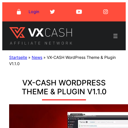
Zum
Login
Inhalt
springen
Startseite
»
News
»
VX-CASH WordPress Theme & Plugin
V1.1.0
VX-CASH WORDPRESS
THEME & PLUGIN V1.1.0