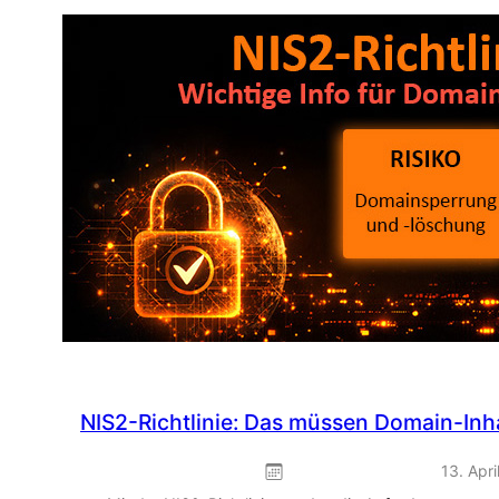
&
Play:
Frühlings-
Promo
zum
Sofort-
Einbinden
NIS2-Richtlinie: Das müssen Domain-Inha
13. Apri