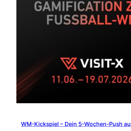
WM-Kickspiel – Dein 5-Wochen-Push auf