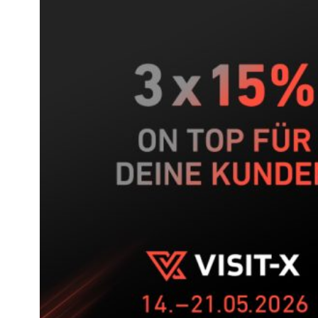
–
Dein
5-
Wochen-
Push
auf
VISIT-
X