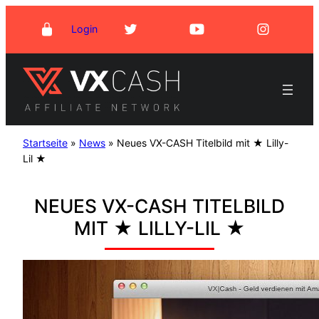
Zum
Login
Inhalt
springen
Startseite
»
News
»
Neues VX-CASH Titelbild mit ★ Lilly-
Lil ★
NEUES VX-CASH TITELBILD
MIT ★ LILLY-LIL ★