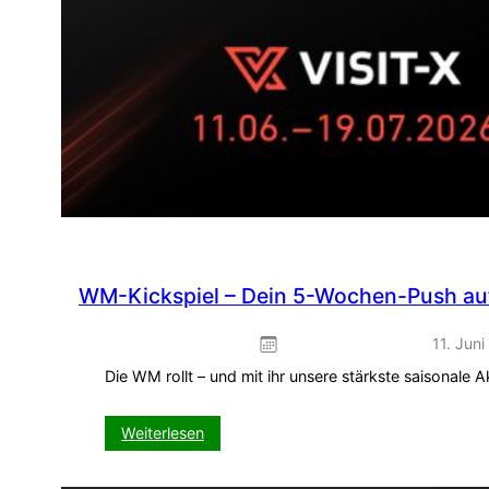
WM-Kickspiel – Dein 5-Wochen-Push auf
11. Jun
Die WM rollt – und mit ihr unsere stärkste saisonale
:
Weiterlesen
WM-
Kickspiel