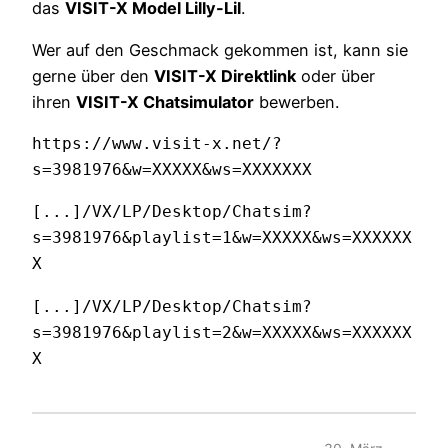
das
VISIT-X Model Lilly-Lil
.
Wer auf den Geschmack gekommen ist, kann sie
gerne über den
VISIT-X Direktlink
oder über
ihren
VISIT-X Chatsimulator
bewerben.
https://www.visit-x.net/?
s=3981976&w=XXXXX&ws=XXXXXXX
[...]/VX/LP/Desktop/Chatsim?
s=3981976&playlist=1&w=XXXXX&ws=XXXXXX
X
[...]/VX/LP/Desktop/Chatsim?
s=3981976&playlist=2&w=XXXXX&ws=XXXXXX
X