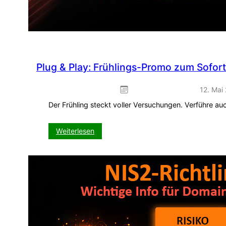
Plug & Play: Frühlings-Promo zum Sofor
12. Mai
Der Frühling steckt voller Versuchungen. Verführe a
:
Weiterlesen
Plug
&
Play:
Frühlings-
Promo
zum
Sofort-
Einbinden