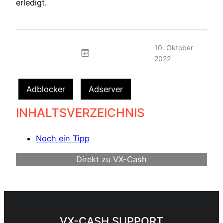
erledigt.
10. Oktober
2022
Adblocker
Adserver
INHALTSVERZEICHNIS
Noch ein Tipp
Direkt zu VX-Cash
Werde Webmaster
VX-CASH SUPPORT