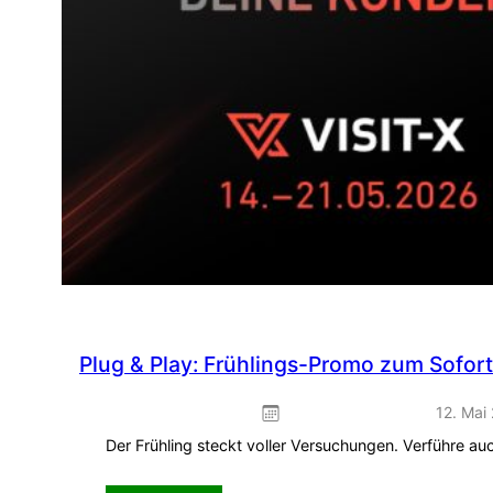
Plug & Play: Frühlings-Promo zum Sofor
12. Mai
Der Frühling steckt voller Versuchungen. Verführe a