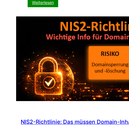
:
Weiterlesen
Plug
&
Play:
Frühlings-
Promo
zum
Sofort-
Einbinden
NIS2-Richtlinie: Das müssen Domain-Inha