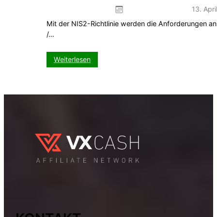
13. Apri
Mit der NIS2-Richtlinie werden die Anforderungen an
/…
:
Weiterlesen
NIS2-
Richtlinie:
Das
müssen
Domain-
Inhaber
jetzt
wissen