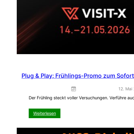
Plug & Play: Frühlings-Promo zum Sofor
12. Mai
Der Frühling steckt voller Versuchungen. Verführe a
:
Weiterlesen
Plug
&
Play: