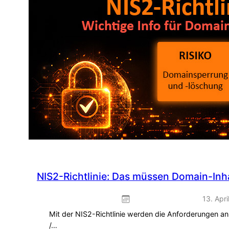
Frühlings-
Promo
zum
Sofort-
Einbinden
NIS2-Richtlinie: Das müssen Domain-Inha
13. Apri
Mit der NIS2-Richtlinie werden die Anforderungen an
/…