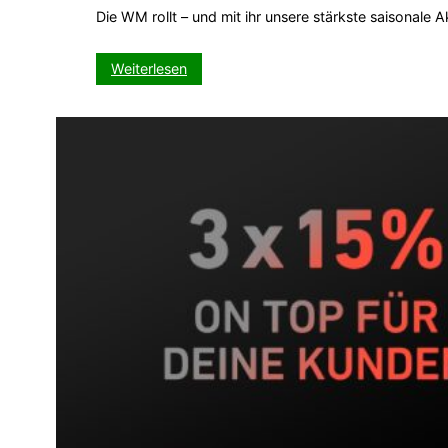
Die WM rollt – und mit ihr unsere stärkste saisonale
:
Weiterlesen
WM-
Kickspiel
–
Dein
5-
Wochen-
Push
auf
VISIT-
X