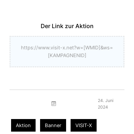
Der Link zur Aktion
https://www.visit-x.net?w=[WMID]&ws=
[KAMPAGNENID]
24. Juni
2024
Aktion
Banner
VISIT-X